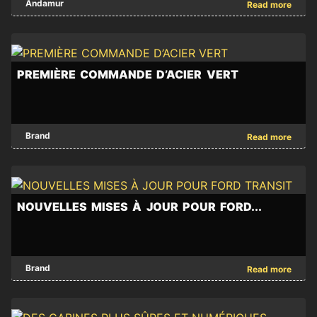
un
Andamur
Read more
S’ÉTEND
brands
contrat
EN
de
MAN,
POLOGNE
deux
-
IVECO,
ans
PREMIÈRE COMMANDE D’ACIER VERT
Andamur
avec
Scania,
s'est
Fraport
développé
Mercedes-
pour
PREMIÈRE
en
Brand
Read more
la
Benz,
COMMANDE
Pologne
fourniture
D’ACIER
avec
Volvo
de
VERT
116
4
-
nouveaux
bus
NOUVELLES MISES À JOUR POUR FORD...
Le
points
électriques
contrat
d'approvisionnement,
Ebusco
initial
en
3.0
NOUVELLES
avec
Brand
Read more
collaboration
à
MISES
H2
avec
l'aéroport
À
Green
AMIC
de
JOUR