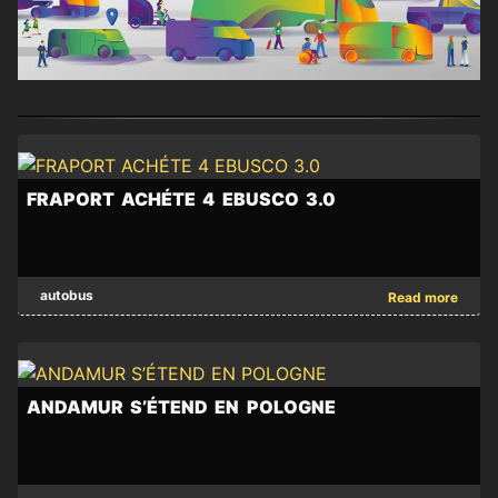
News
FRAPORT ACHÉTE 4 EBUSCO 3.0
from
the
sector
FRAPORT
autobus
Read more
ACHÉTE
of
4
transportation
EBUSCO
3.0
and
ANDAMUR S’ÉTEND EN POLOGNE
-
its
Ebusco
signe
main
ANDAMUR