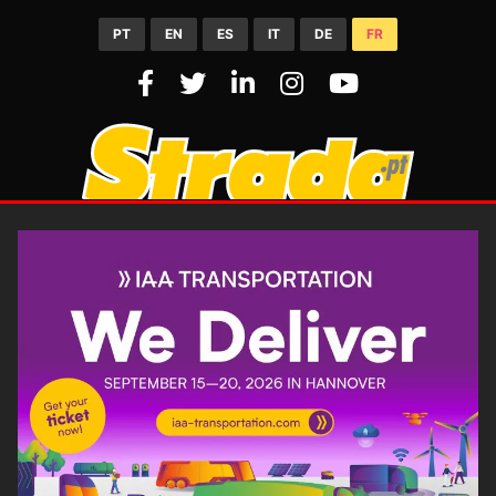
PT
EN
ES
IT
DE
FR