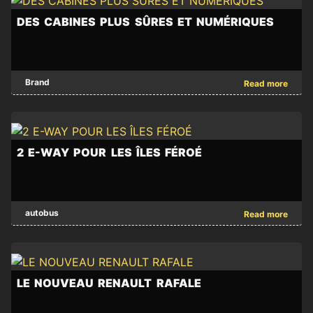
Steel
qui
Francfort,
POUR
fournira
garantit
DES CABINES PLUS SÛRES ET NUMÉRIQUES
stimulant
FORD
à
un
ainsi
TRANSIT
Scania
service
la
-
de
de
mobilité
DES
Ford
Brand
Read more
l'acier
qualité.
durable
CABINES
Pro
produit
dans
PLUS
a
de
l'aviation.
SÛRES
annoncé
manière
ET
des
durable,
2 E-WAY POUR LES ÎLES FÉROÉ
NUMÉRIQUES
améliorations
réduisant
-
significatives
ainsi
Renault
de
son
2
Trucks
autobus
Read more
la
empreinte
E-
a
productivité
climatique.
WAY
apporté
de
La
POUR
des
Transit,
production
LES
améliorations
avec
LE NOUVEAU RENAULT RAFALE
débutera
ÎLES
significatives
des
en
FÉROÉ