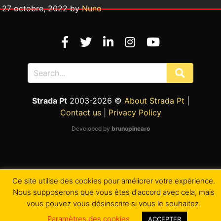
27 octobre, 2022 by
Nuno
Strada Pt
2003-2026 ©
About Strada Pt
|
Contact us
|
Privacy Policy
Developed by
brunopincaro
Ce site utilise des cookies pour améliorer votre expérience.
Nous supposerons que vous êtes d'accord avec cela, mais
vous pouvez vous désinscrire si vous le souhaitez.
Paramètres des cookies
ACCEPTER