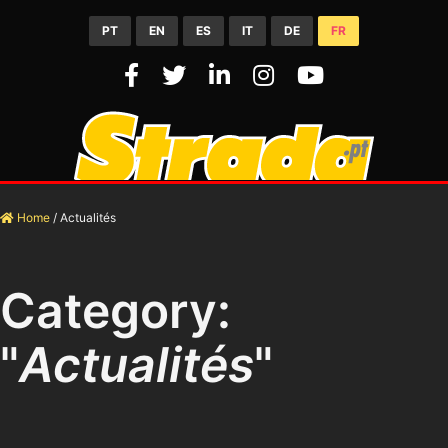
PT
EN
ES
IT
DE
FR
Home
/
Actualités
Category:
"
Actualités
"