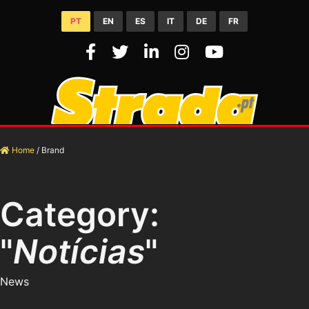
PT
EN
ES
IT
DE
FR
Home
/
Brand
Category:
"
Notícias
"
News