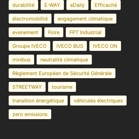
durabilité
E-WAY
eDaily
Efficacité
électromobilité
engagement climatique
evenement
Foire
FPT Industrial
Groupe IVECO
IVECO BUS
IVECO ON
minibus
neutralité climatique
Règlement Européen de Sécurité Générale
STREETWAY
tourisme
transition énergétique
véhicules électriques
zero emissions