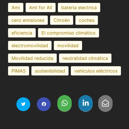
Ami
Ami for All
bateria electrica
cero emisiones
Citroën
coches
eficiencia
El compromiso climático
electromovilidad
movilidad
Movilidad reducida
neutralidad climática
PIMAS
sostenibilidad
vehículos eléctricos