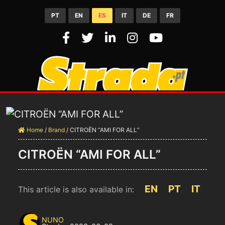
PT
EN
ES
IT
DE
FR
Home
/
Brand
/
CITROËN “AMI FOR ALL”
CITROËN “AMI FOR ALL”
EN
PT
IT
This article is also available in:
NUNO