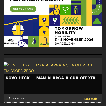
News
from
NOVO HTGX — MAN ALARGA A SUA OFERTA...
the
sector
NOVO
of
Autocarros
Leia mais
HTGX