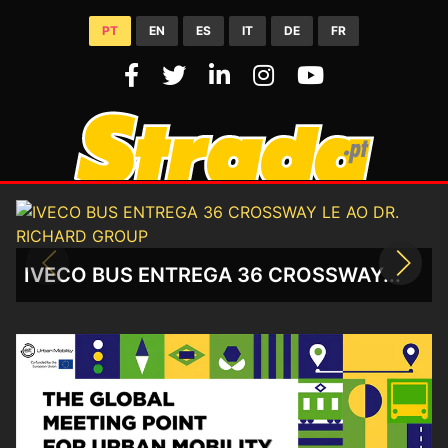
PT
EN
ES
IT
DE
FR
IGUS COM NOVO SISTEMA DE...