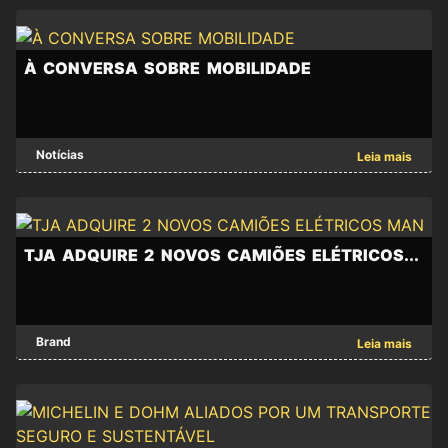
transportation
—
MAN
and
ALARGA
À CONVERSA SOBRE MOBILIDADE
its
A
SUA
main
OFERTA
À
brands
DE
Notícias
Leia mais
CONVERSA
EMISSÕES
MAN,
SOBRE
ZERO
MOBILIDADE
IVECO,
-
-
A
TJA ADQUIRE 2 NOVOS CAMIÕES ELÉTRICOS...
Scania,
À
MAN
conversa
Mercedes-
Truck
sobre
&
Benz,
TJA
mobilidade,
Brand
Leia mais
Bus
ADQUIRE
Organizada
Volvo
lançará
2
pela
o
NOVOS
Iniciativa
"MAN
CAMIÕES
Liberal,
hTGX",