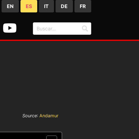
EN
ES
IT
DE
FR
Source
:
Andamur