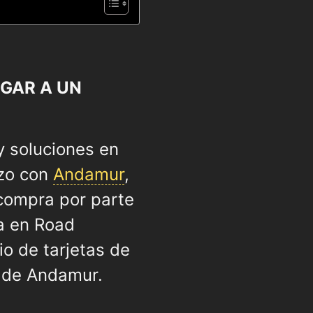
UGAR A UN
y soluciones en
azo con
Andamur
,
 compra por parte
ia en Road
io de tarjetas de
A de Andamur.