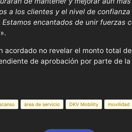
gurarán de mantener y mejorar aún más 
os a los clientes y el nivel de confianz
Estamos encantados de unir fuerzas con
o
».
acordado no revelar el monto total de 
endiente de aprobación por parte de la
scanso
área de servicio
DKV Mobility
movilidad