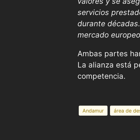
valores y se ase
servicios prestad
durante décadas. 
mercado europe
Ambas partes han 
La alianza está p
competencia.
Andamur
área de de