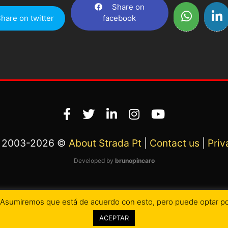
Share on
hare on twitter
facebook
2003-2026 ©
About Strada Pt
|
Contact us
|
Priv
Developed by
brunopincaro
a. Asumiremos que está de acuerdo con esto, pero puede optar por
ACEPTAR