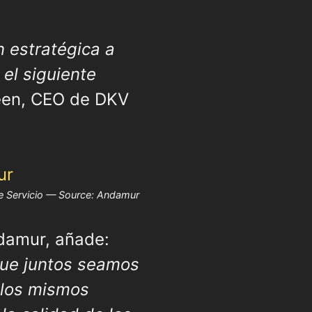
 estratégica a
 el siguiente
veen, CEO de DKV
e Servicio — Source: Andamur
damur, añade:
que juntos seamos
 los mismos