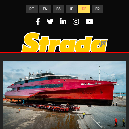
PT
EN
ES
IT
DE
FR