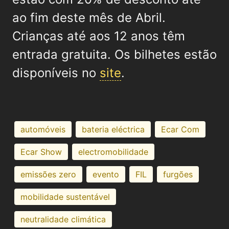
ao fim deste mês de Abril.
Crianças até aos 12 anos têm
entrada gratuita. Os bilhetes estão
disponíveis no
site
.
automóveis
bateria eléctrica
Ecar Com
Ecar Show
electromobilidade
emissões zero
evento
FIL
furgões
mobilidade sustentável
neutralidade climática