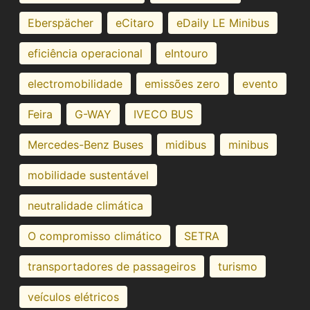
Eberspächer
eCitaro
eDaily LE Minibus
eficiência operacional
eIntouro
electromobilidade
emissões zero
evento
Feira
G-WAY
IVECO BUS
Mercedes-Benz Buses
midibus
minibus
mobilidade sustentável
neutralidade climática
O compromisso climático
SETRA
transportadores de passageiros
turismo
veículos elétricos