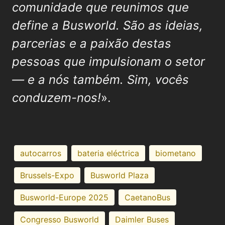
comunidade que reunimos que
define a Busworld. São as ideias,
parcerias e a paixão destas
pessoas que impulsionam o setor
— e a nós também. Sim, vocês
conduzem-nos!
».
autocarros
bateria eléctrica
biometano
Brussels-Expo
Busworld Plaza
Busworld-Europe 2025
CaetanoBus
Congresso Busworld
Daimler Buses