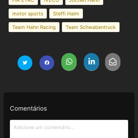
motor sports
Steffi Halm
Team Hahn Racing
Team Schwabentruck
Comentários