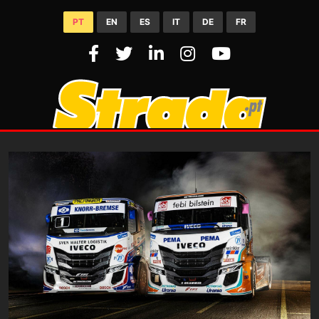
PT
EN
ES
IT
DE
FR