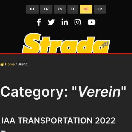
PT
EN
ES
IT
DE
FR
Home
/
Brand
Category: "
Verein
"
IAA TRANSPORTATION 2022