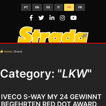
PT
EN
ES
IT
DE
FR
Home
/
Brand
Category: "
LKW
"
IVECO S-WAY MY 24 GEWINNT
BEGEHRTEN RED DOT AWARD