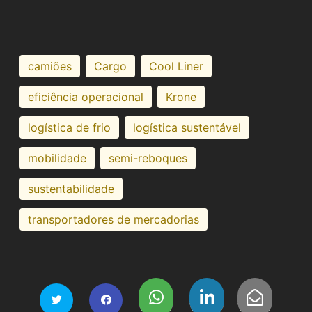
camiões
Cargo
Cool Liner
eficiência operacional
Krone
logística de frio
logística sustentável
mobilidade
semi-reboques
sustentabilidade
transportadores de mercadorias