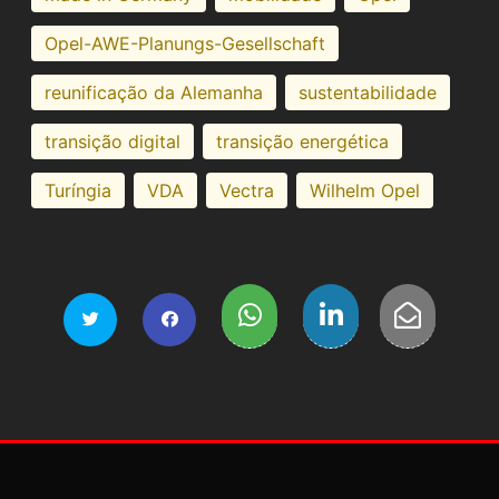
Opel-AWE-Planungs-Gesellschaft
reunificação da Alemanha
sustentabilidade
transição digital
transição energética
Turíngia
VDA
Vectra
Wilhelm Opel