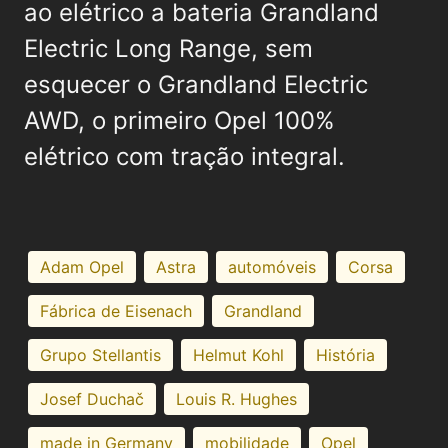
ao elétrico a bateria Grandland
Electric Long Range, sem
esquecer o Grandland Electric
AWD, o primeiro Opel 100%
elétrico com tração integral.
Adam Opel
Astra
automóveis
Corsa
Fábrica de Eisenach
Grandland
Grupo Stellantis
Helmut Kohl
História
Josef Duchač
Louis R. Hughes
made in Germany
mobilidade
Opel