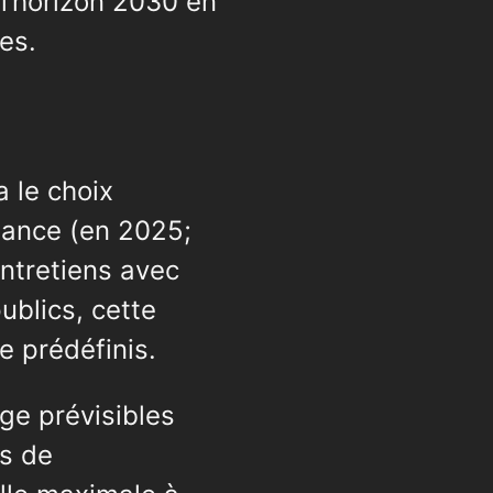
 l’horizon 2030 en
es.
 le choix
stance (en 2025;
ntretiens avec
blics, cette
e prédéfinis.
ge prévisibles
s de