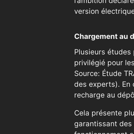
l’ambition déclar
version électriqu
Chargement au dé
Plusieurs études 
privilégié pour l
Source: Étude TR
des experts). En
recharge au dépô
Cela présente plu
garantissant des