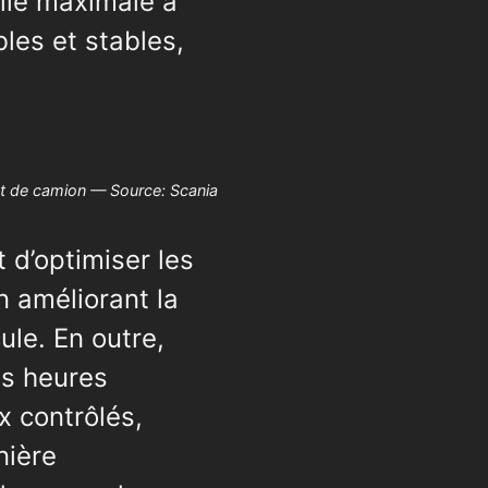
lle maximale à
bles et stables,
 de camion — Source: Scania
 d’optimiser les
n améliorant la
ule. En outre,
es heures
x contrôlés,
nière