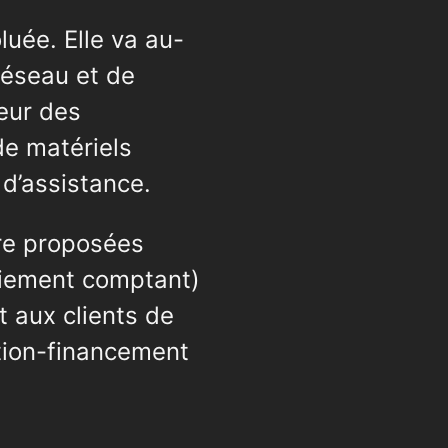
luée. Elle va au-
réseau et de
teur des
de matériels
 d’assistance.
tre proposées
aiement comptant)
t aux clients de
tion-financement