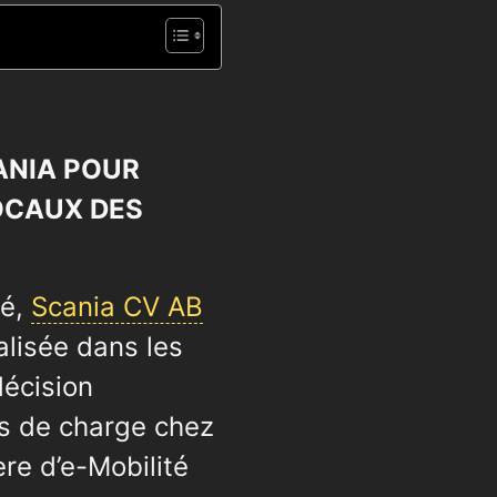
ANIA POUR
OCAUX DES
té,
Scania CV AB
alisée dans les
décision
ts de charge chez
ère d’e-Mobilité