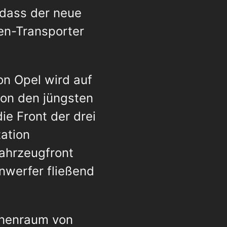
 dass der neue
en-Transporter
n Opel wird auf
von den jüngsten
e Front der drei
tation
Fahrzeugfront
inwerfer fließend
nnenraum von