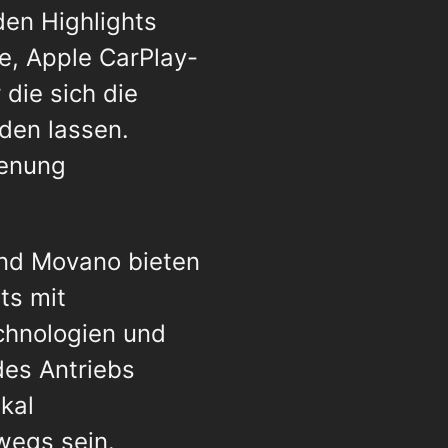
en Highlights
e, Apple CarPlay-
die sich die
den lassen.
ienung
und Movano bieten
ts mit
chnologien und
es Antriebs
kal
wegs sein.