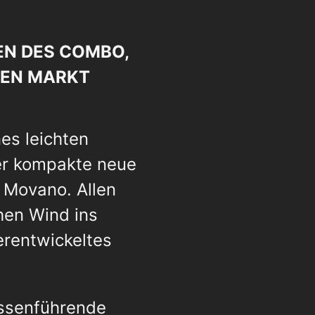
EN DES COMBO,
DEN MARKT
es leichten
er kompakte neue
 Movano. Allen
hen Wind ins
erentwickeltes
assenführende