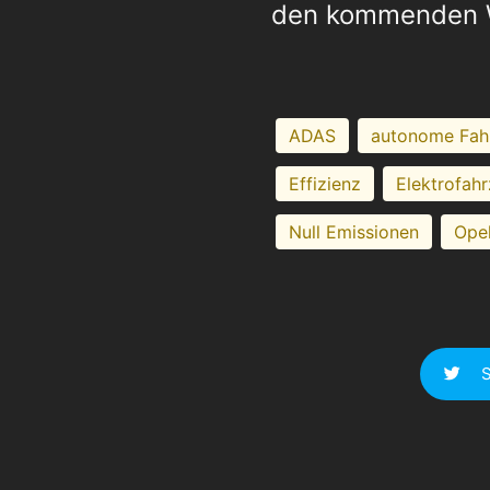
den kommenden 
ADAS
autonome Fah
Effizienz
Elektrofah
Null Emissionen
Ope
S