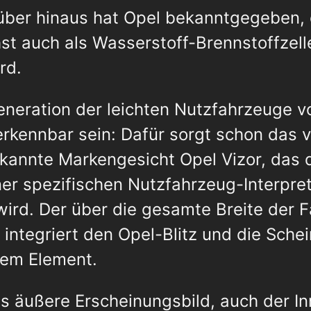
über hinaus hat Opel bekanntgegeben,
 auch als Wasserstoff-Brennstoffzell
rd.
eration der leichten Nutzfahrzeuge vo
erkennbar sein: Dafür sorgt schon das 
annte Markengesicht Opel Vizor, das di
ner spezifischen Nutzfahrzeug-Interpre
wird. Der über die gesamte Breite der 
 integriert den Opel-Blitz und die Sche
nem Element.
as äußere Erscheinungsbild, auch der I