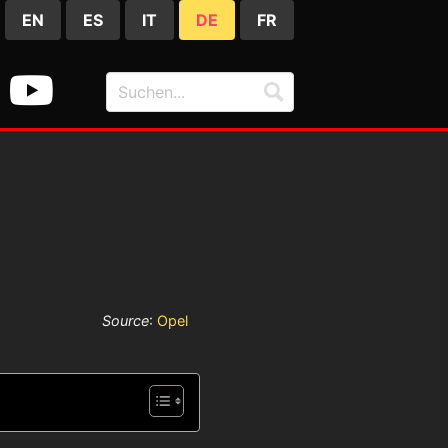
EN
ES
IT
DE
FR
Source
:
Opel