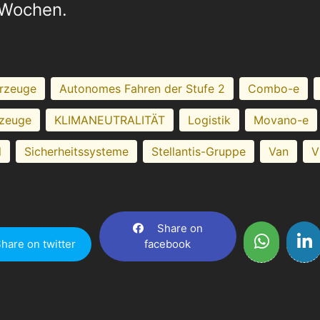
Wochen.
rzeuge
Autonomes Fahren der Stufe 2
Combo-e
rzeuge
KLIMANEUTRALITÄT
Logistik
Movano-e
l
Sicherheitssysteme
Stellantis-Gruppe
Van
V
Share on
hare on twitter
facebook